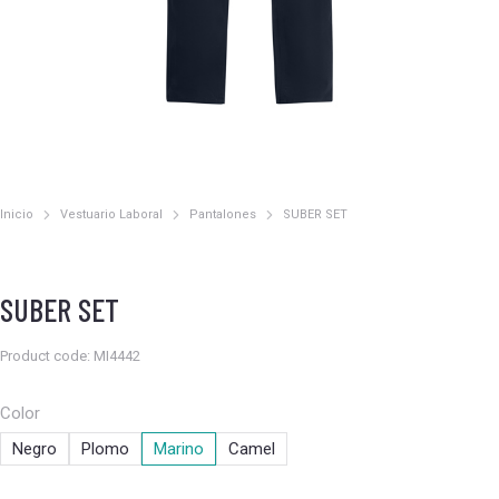
Inicio
Vestuario Laboral
Pantalones
SUBER SET
Estás aquí:
SUBER SET
Product code: MI4442
Color
Negro
Plomo
Marino
Camel