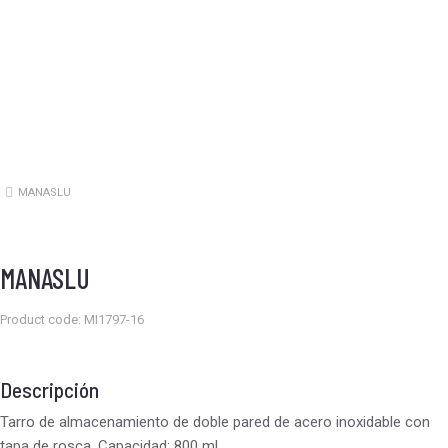
MANASLU
Estás aquí:
MANASLU
Product code: MI1797-16
Descripción
Tarro de almacenamiento de doble pared de acero inoxidable con
tapa de rosca. Capacidad: 800 ml.