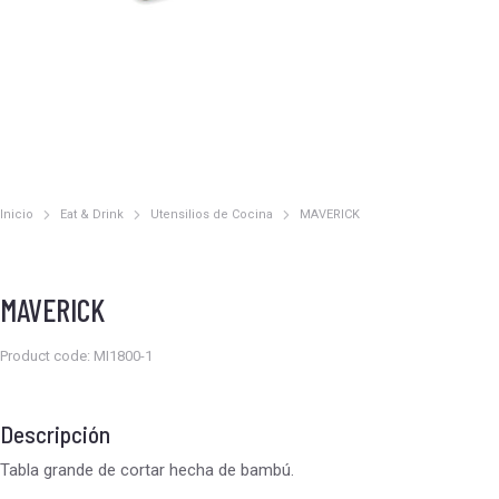
Inicio
Eat & Drink
Utensilios de Cocina
MAVERICK
Estás aquí:
MAVERICK
Product code: MI1800-1
Descripción
Tabla grande de cortar hecha de bambú.