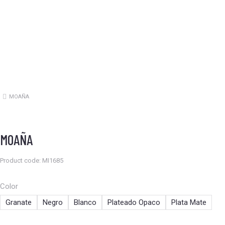
MOAÑA
Estás aquí:
MOAÑA
Product code: MI1685
Color
Granate
Negro
Blanco
Plateado Opaco
Plata Mate