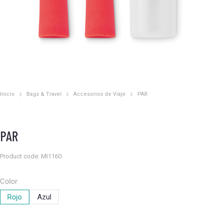
Inicio
Bags & Travel
Accesorios de Viaje
PAR
Estás aquí:
PAR
Product code: MI1160
Color
Rojo
Azul