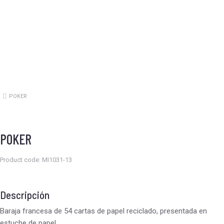
POKER
Estás aquí:
POKER
Product code: MI1031-13
Descripción
Baraja francesa de 54 cartas de papel reciclado, presentada en
estuche de papel.