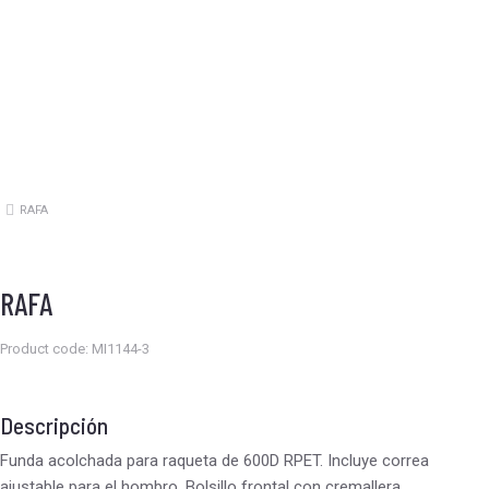
RAFA
Estás aquí:
RAFA
Product code: MI1144-3
Descripción
Funda acolchada para raqueta de 600D RPET. Incluye correa
ajustable para el hombro. Bolsillo frontal con cremallera.