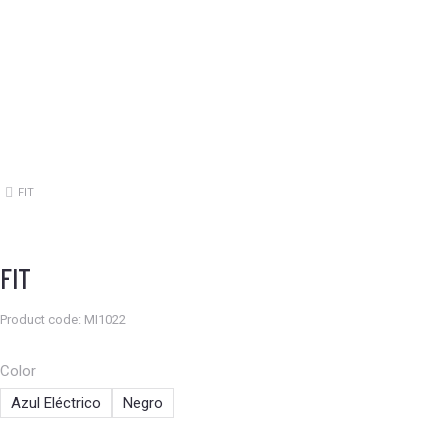
FIT
Estás aquí:
FIT
Product code: MI1022
Color
Azul Eléctrico
Negro