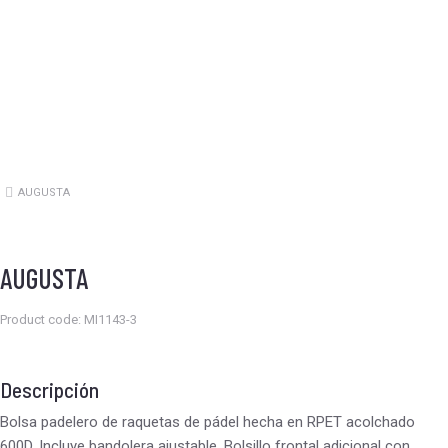
AUGUSTA
Estás aquí:
AUGUSTA
Product code: MI1143-3
Descripción
Bolsa padelero de raquetas de pádel hecha en RPET acolchado
600D. Incluye bandolera ajustable. Bolsillo frontal adicional con