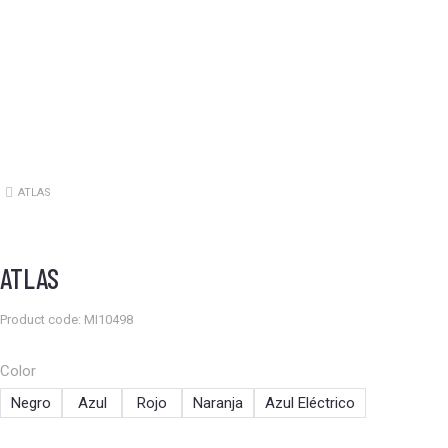
ATLAS
Estás aquí:
ATLAS
Product code: MI10498
Color
Negro
Azul
Rojo
Naranja
Azul Eléctrico