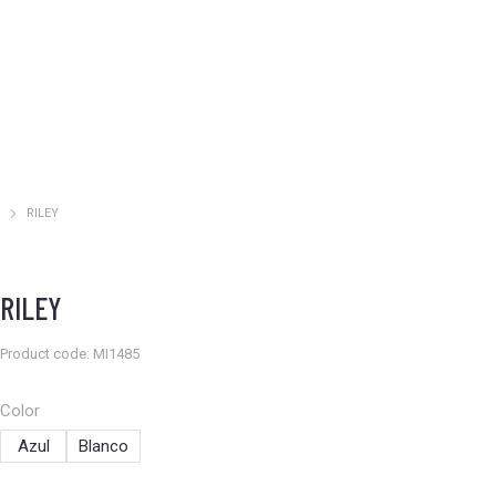
RILEY
Estás aquí:
RILEY
Product code: MI1485
Color
Azul
Blanco