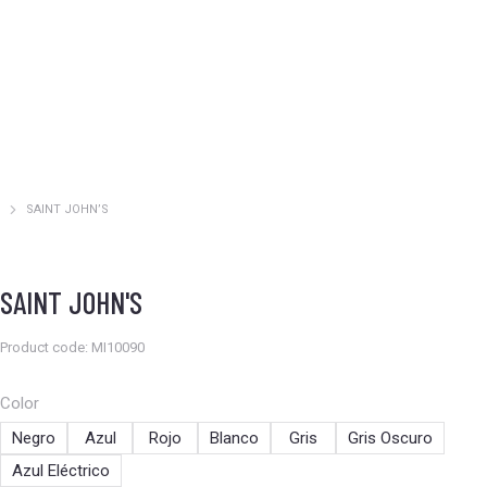
SAINT JOHN’S
Estás aquí:
SAINT JOHN'S
Product code: MI10090
Color
Negro
Azul
Rojo
Blanco
Gris
Gris Oscuro
Azul Eléctrico