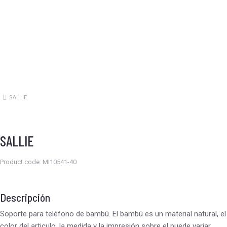
SALLIE
Estás aquí:
SALLIE
Product code: MI10541-40
Descripción
Soporte para teléfono de bambú. El bambú es un material natural, el
color del articulo, la medida y la impresión sobre el puede variar.