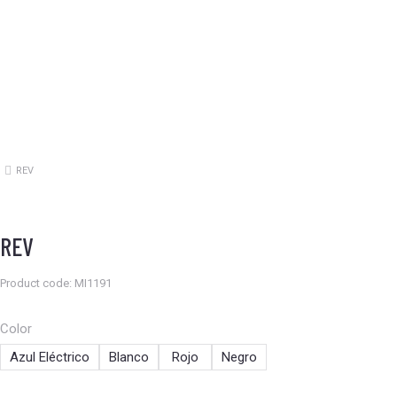
REV
Estás aquí:
REV
Product code: MI1191
Color
Azul Eléctrico
Blanco
Rojo
Negro