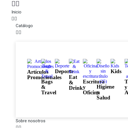
Inicio
Catálogo
Deporte
Kids
Artículos
Eat
Promocionales
Bags
Escritura
T
&
Higiene
&
y
y
Drink
y
Travel
Oficina
A
Salud
Sobre nosotros