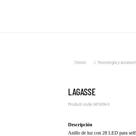
Estás aquí:
Inicio
Tecnología y accesor
LAGASSE
Product code: MI1656-3
Descripción
Anillo de luz con 28 LED para self