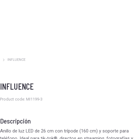
INFLUENCE
Estás aquí:
INFLUENCE
Product code: MI1199-3
Descripción
Anillo de luz LED de 26 cm con trípode (160 cm) y soporte para
teléfono. Ideal para tik-tok®, directos en streaming, fotografías y