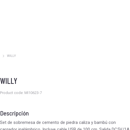
WILLY
Estás aquí:
WILLY
Product code: MI10623-7
Descripción
Set de sobremesa de cemento de piedra caliza y bambú con
cargador inalámbrico. Incluye cable USB de 100 cm. Salida DC5V/1A