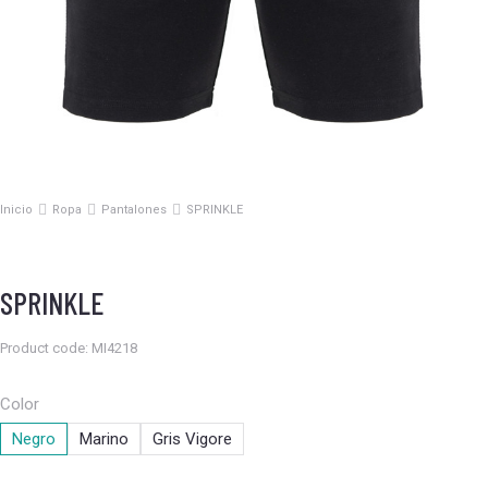
Inicio
Ropa
Pantalones
SPRINKLE
Estás aquí:
SPRINKLE
Product code: MI4218
Color
Negro
Marino
Gris Vigore