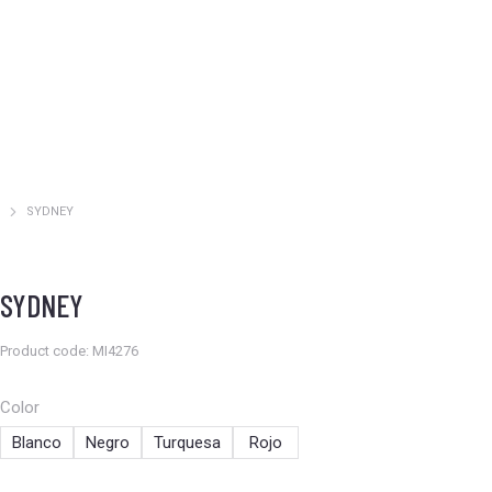
SYDNEY
Estás aquí:
SYDNEY
Product code: MI4276
Color
Blanco
Negro
Turquesa
Rojo