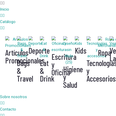
Inicio
Catálogo
Deporte
Kids
Ve
Artículos
Ropa
Escritura
La
Promocionales
Bags
Eat
Tecnología
y
Higiene
&
&
y
Oficina
y
Travel
Drink
Accesorios
Salud
Sobre nosotros
Contacto