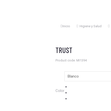
Inicio
Higiene y Salud
Estás aquí:
TRUST
Product code: MI1394
Color