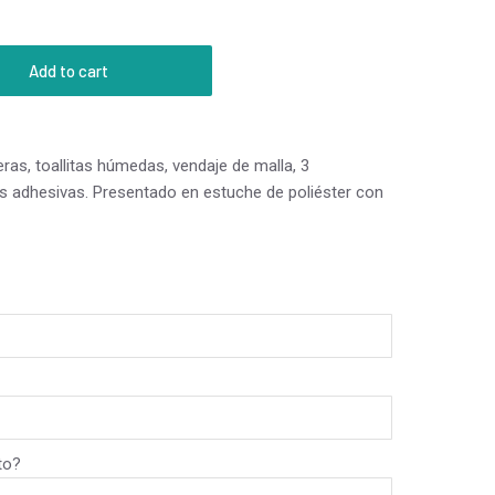
Add to cart
jeras, toallitas húmedas, vendaje de malla, 3
as adhesivas. Presentado en estuche de poliéster con
to?