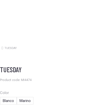
TUESDAY
Estás aquí:
TUESDAY
Product code: MI4474
Color
Blanco
Marino