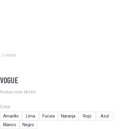
VOGUE
Estás aquí:
VOGUE
Product code: MI1451
Color
Amarillo
Lima
Fucsia
Naranja
Rojo
Azul
Blanco
Negro