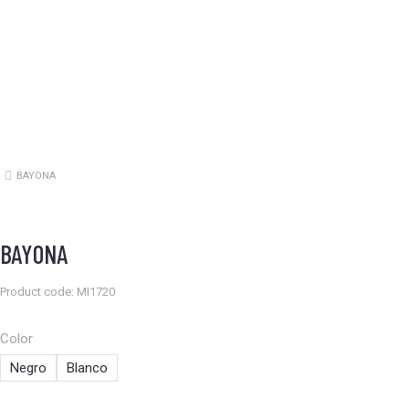
BAYONA
Estás aquí:
BAYONA
Product code: MI1720
Color
Negro
Blanco