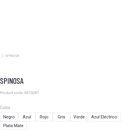
SPINOSA
Estás aquí:
SPINOSA
Product code: MI10287
Color
Negro
Azul
Rojo
Gris
Verde
Azul Eléctrico
Plata Mate