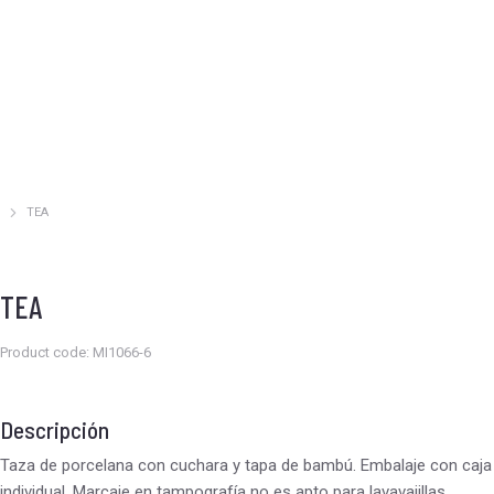
TEA
Estás aquí:
TEA
Product code: MI1066-6
Descripción
Taza de porcelana con cuchara y tapa de bambú. Embalaje con caja
individual. Marcaje en tampografía no es apto para lavavajillas.