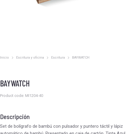
Inicio
Escritura y oficina
Escritura
BAYWATCH
Estás aquí:
BAYWATCH
Product code: MI1204-40
Descripción
Set de bolígrafo de bambú con pulsador y puntero táctil y lápiz
automático de bambú. Presentado en caja de cartón. Tinta Azul.