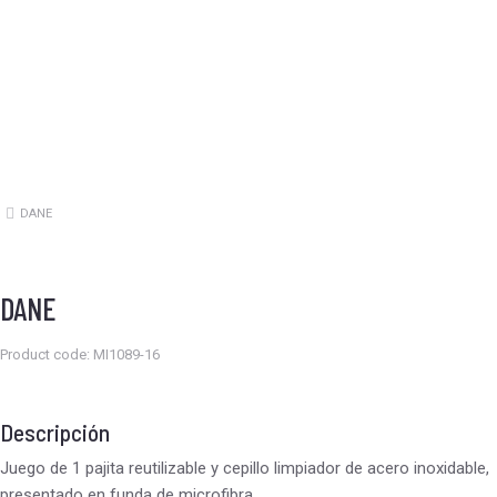
DANE
Estás aquí:
DANE
Product code: MI1089-16
Descripción
Juego de 1 pajita reutilizable y cepillo limpiador de acero inoxidable,
presentado en funda de microfibra.