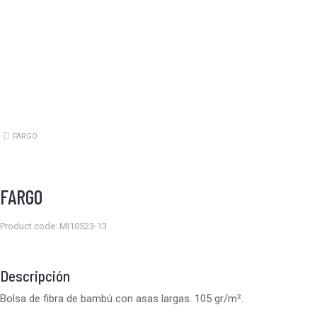
FARGO
Estás aquí:
FARGO
Product code: MI10523-13
Descripción
Bolsa de fibra de bambú con asas largas. 105 gr/m².