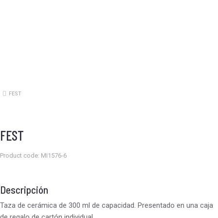
FEST
Estás aquí:
FEST
Product code: MI1576-6
Descripción
Taza de cerámica de 300 ml de capacidad. Presentado en una caja
de regalo de cartón individual.