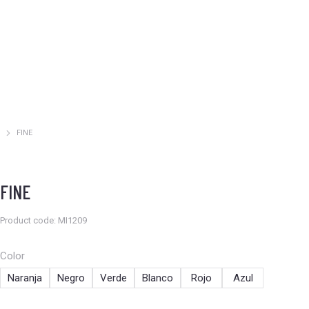
FINE
Estás aquí:
FINE
Product code: MI1209
Color
Naranja
Negro
Verde
Blanco
Rojo
Azul