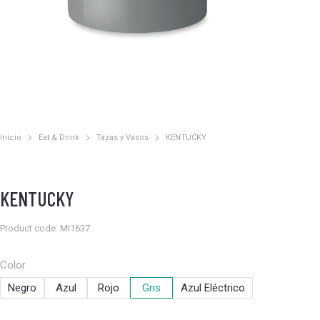
Inicio
Eat & Drink
Tazas y Vasos
KENTUCKY
Estás aquí:
KENTUCKY
Product code: MI1637
Color
Negro
Azul
Rojo
Gris
Azul Eléctrico