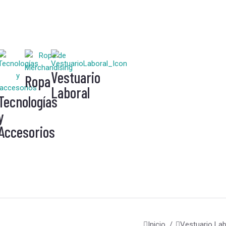
Vestuario
Ropa
Laboral
Tecnologías
y
Accesorios
Estás aquí:
Inicio
Vestuario Lab