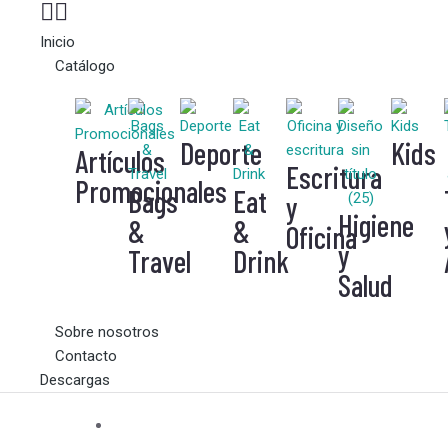
Inicio
Catálogo
Deporte
Kids
Artículos
Escritura
Promocionales
Bags
Eat
y
Higiene
&
&
Oficina
y
Travel
Drink
Salud
Sobre nosotros
Contacto
Descargas