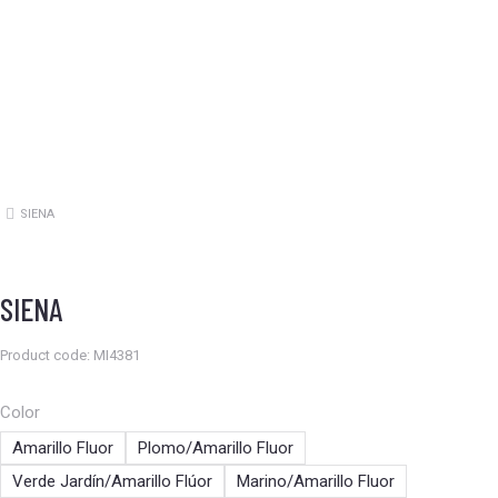
SIENA
Estás aquí:
SIENA
Product code: MI4381
Color
Amarillo Fluor
Plomo/Amarillo Fluor
Verde Jardín/Amarillo Flúor
Marino/Amarillo Fluor