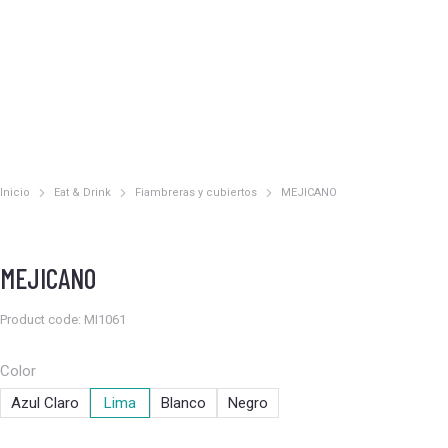
Inicio
Eat & Drink
Fiambreras y cubiertos
MEJICANO
Estás aquí:
MEJICANO
Product code: MI1061
Color
Azul Claro
Lima
Blanco
Negro