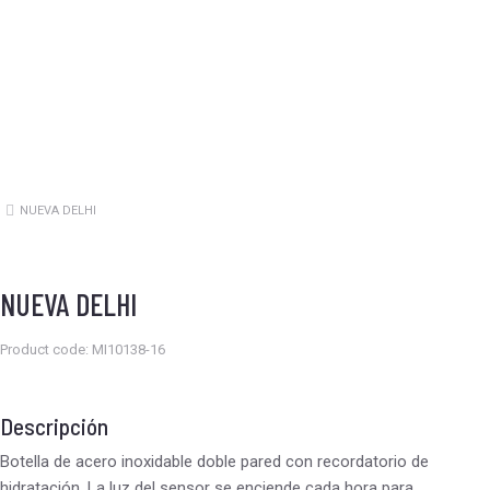
NUEVA DELHI
Estás aquí:
NUEVA DELHI
Product code: MI10138-16
Descripción
Botella de acero inoxidable doble pared con recordatorio de
hidratación. La luz del sensor se enciende cada hora para