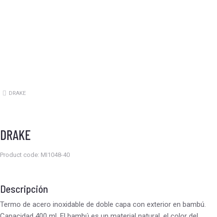
DRAKE
Estás aquí:
DRAKE
Product code: MI1048-40
Descripción
Termo de acero inoxidable de doble capa con exterior en bambú.
Capacidad 400 ml. El bambú es un material natural, el color del