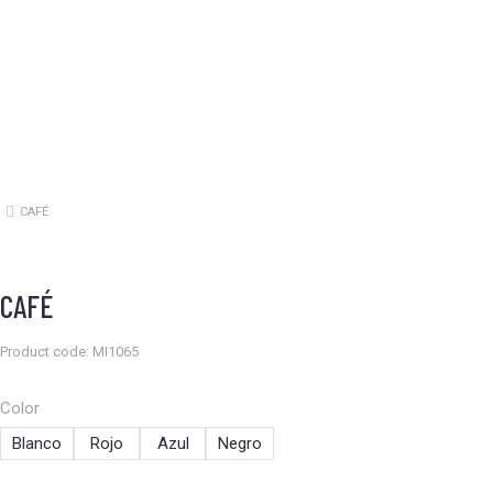
CAFÉ
Estás aquí:
CAFÉ
Product code: MI1065
Color
Blanco
Rojo
Azul
Negro