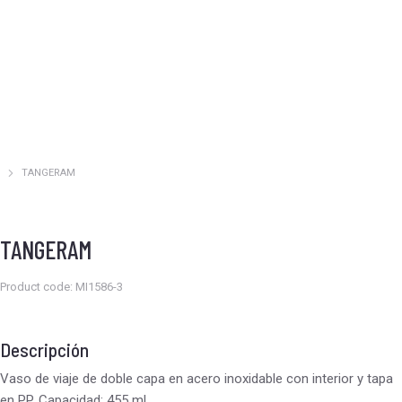
TANGERAM
Estás aquí:
TANGERAM
Product code: MI1586-3
Descripción
Vaso de viaje de doble capa en acero inoxidable con interior y tapa
en PP. Capacidad: 455 ml.