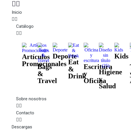
Inicio
Catálogo
Deporte
Kids
Artículos
Eat
Promocionales
Bags
Escritura
&
Higiene
&
y
Drink
y
Travel
Oficina
Salud
Sobre nosotros
Contacto
Descargas