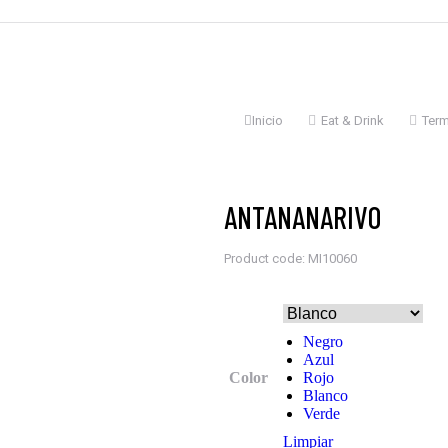
Estás aquí:
Inicio
Eat & Drink
Ter
ANTANANARIVO
Product code: MI10060
Negro
Azul
Color
Rojo
Blanco
Verde
Limpiar