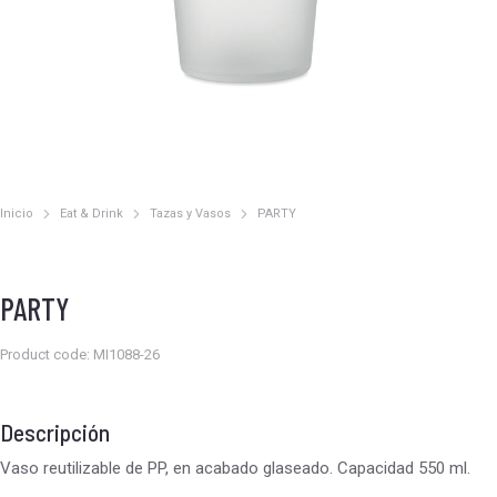
Inicio
Eat & Drink
Tazas y Vasos
PARTY
Estás aquí:
PARTY
Product code: MI1088-26
Descripción
Vaso reutilizable de PP, en acabado glaseado. Capacidad 550 ml.