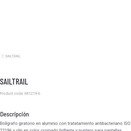
SAILTRAIL
Estás aquí:
SAILTRAIL
Product code: MI1219-6
Descripción
Bolígrafo giratorio en aluminio con tratatamiento antibacteriano ISO
22196 y clip en color cromado brillante y puntero para pantallas