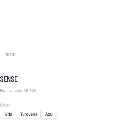
SENSE
Estás aquí:
SENSE
Product code: MI1300
Color
Gris
Turquesa
Azul