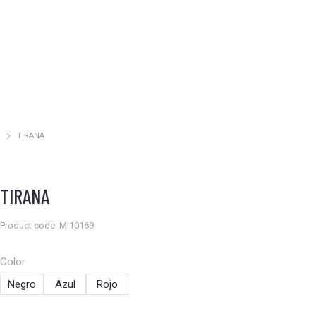
TIRANA
Estás aquí:
TIRANA
Product code: MI10169
Color
Negro
Azul
Rojo