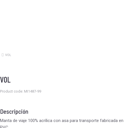
VOL
Estás aquí:
VOL
Product code: MI1487-99
Descripción
Manta de viaje 100% acrílica con asa para transporte fabricada en
PVC.