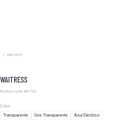
WAITRESS
Estás aquí:
WAITRESS
Product code: MI1724
Color
Transparente
Gris Transparente
Azul Eléctrico