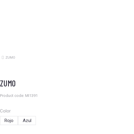
ZUMO
Estás aquí:
ZUMO
Product code: MI1391
Color
Rojo
Azul