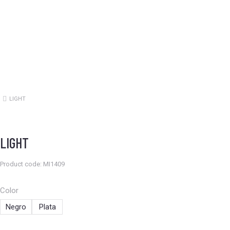
LIGHT
Estás aquí:
LIGHT
Product code: MI1409
Color
Negro
Plata