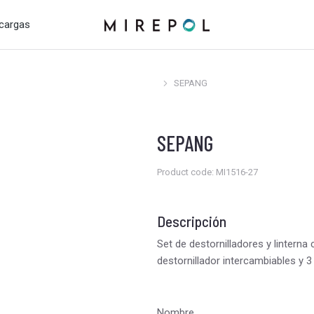
cargas
SEPANG
Estás aquí:
SEPANG
Product code: MI1516-27
Descripción
Set de destornilladores y linterna
destornillador intercambiables y 3
Nombre