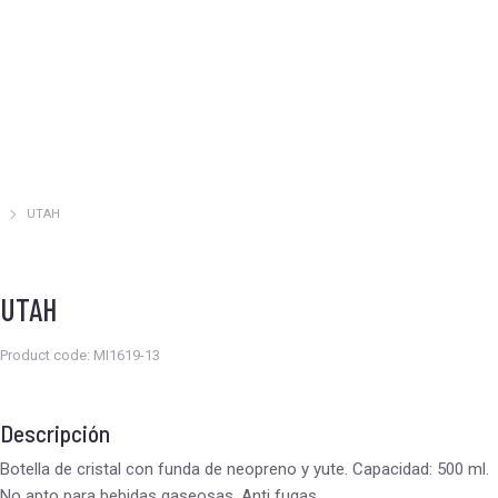
UTAH
Estás aquí:
UTAH
Product code: MI1619-13
Descripción
Botella de cristal con funda de neopreno y yute. Capacidad: 500 ml.
No apto para bebidas gaseosas. Anti fugas.