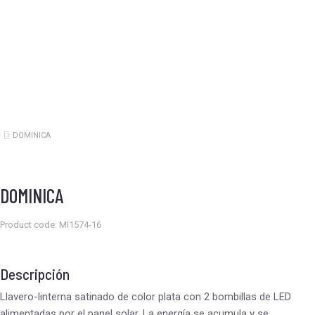
DOMINICA
Estás aquí:
DOMINICA
Product code: MI1574-16
Descripción
Llavero-linterna satinado de color plata con 2 bombillas de LED
alimentadas por el panel solar. La energía se acumula y se